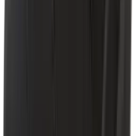
22.5cm
のみ
¥
3,800
¥
7,690
-
39
%
7時間前
MIZUNO(ミズノ)
[ミズノ] ウォーキングシューズ MLC-0C 通勤 通学 ライフス
タイル カジュアル
22.5cm
のみ
¥
4,696
¥
7,690
-
32
%
7時間前