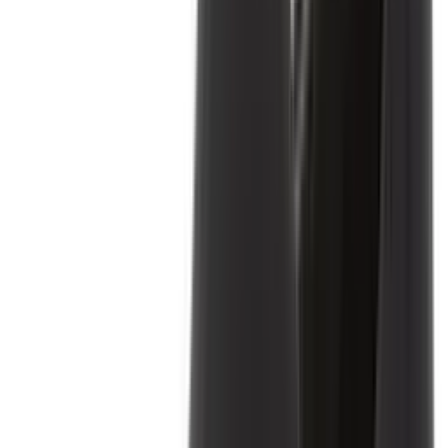
27.5cm
¥
6,999
Amazon
27.5cm
¥
8,778
Amazon
22.5cm
の他のセール商品
-
15
%
3時間前
[ミドリ安全] 作業靴 スニーカー SL602
22.5cm
のみ
¥
5,291
¥
6,235
-
20
%
5時間前
CONVERSE(コンバース)