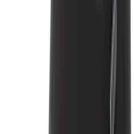
¥
15,740
-
34
%
5時間前
KEEN(キーン)
[キーン] スニーカー HOWSER III SLIDE ハウザー スリー ス
ライド レディース
22.5cm
のみ
¥
10,450
¥
15,740
-
57
%
6時間前
ミドリ安全(Midori Anzen)
[ミドリ安全] ビジネス H100C
22.5cm
のみ