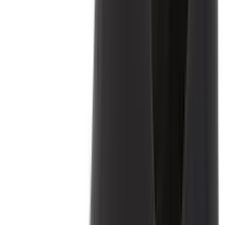
[コンバース] スニーカー ジャックパーセル
22.5cm
のみ
¥
3,293
¥
4,100
-
35
%
5時間前
CONVERSE(コンバース)
[コンバース] スニーカー ジャックパーセル
22.5cm
のみ
¥
2,667
¥
4,100
-
28
%
5時間前