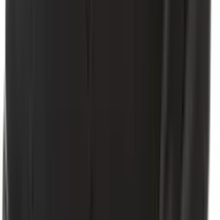
Achilles SORBO(アキレスソルボ)
[アキレスソルボ] スニーカーブーツ 本革 歩きやすい レディ
ース 2E ASC 5090
22.5cm
のみ
¥
9,724
¥
14,287
-
53
%
7時間前
adidas(アディダス)
[アディダス] スニーカー グランドコート TD ライフスタイ
ル コート カジュアル LIU80 レディース
22.5cm
のみ
¥
3,190