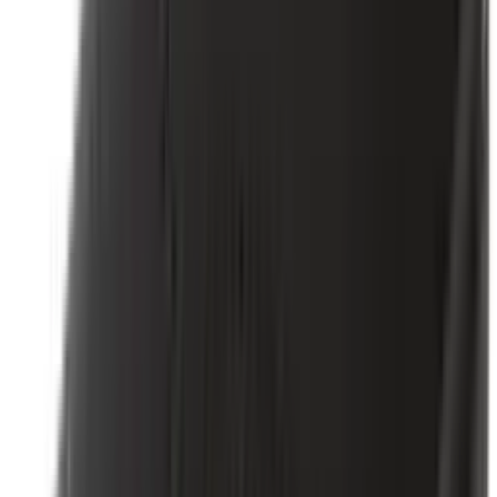
22.5cm
のみ
¥
10,000
¥
12,800
-
31
%
7時間前
Lady woker(レディワーカー)
[レディワーカー] アシックス商事 3cmヒール ラウンドトゥ
パンプス LO-17100 レディース
22.5cm
のみ
¥
3,354
¥
4,885
-
22
%
7時間前