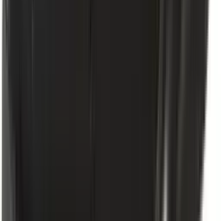
¥
6,854
-
56
%
7時間前
CONVERSE(コンバース)
[コンバース] スニーカー オールスター 100 グラデーション
カモ HI
22.5cm
のみ
¥
2,780
¥
6,290
-
36
%
7時間前
MIZUNO(ミズノ)
[ミズノ] ウォーキングシューズ LD40 VI GTX ゴアテックス
防水 軽量 カジュアル