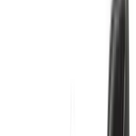
全サイズの価格
22.5cm
-
15
%
¥
3,980
Amazon
22.5cm
¥
6,095
Amazon
22.5cm
-
56
%
¥
2,066
Amazon
22.5cm
¥
4,459
Amazon
22.5cm
-
42
%
¥
2,722
Amazon
22.5cm
¥
6,095
Amazon
22.5cm
¥
4,570
Amazon
22.5cm
-
52
%
¥
2,240
Amazon
23.0cm
¥
4,570
Amazon
23.0cm
-
46
%