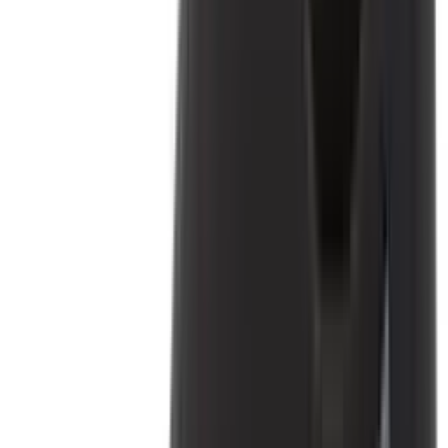
Converse
[コンバース] スニーカー LEA オールスター HI
22.5cm
のみ
¥
4,222
¥
5,881
-
30
%
5時間前
KEEN(キーン)
[キーン] スニーカー HOWSER III SLIDE ハウザー スリー ス
ライド レディース
22.5cm
のみ
¥
11,000