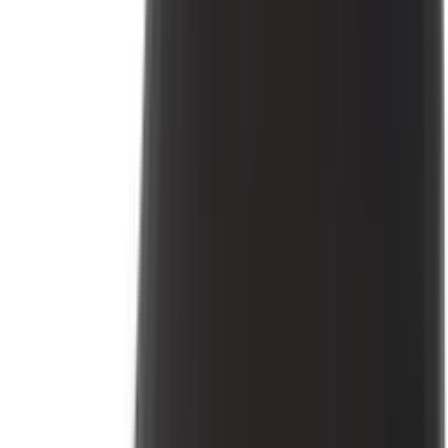
adidas(アディダス)
[アディダス] スニーカー グランド コート ベース
22.5cm
のみ
¥
4,951
¥
6,739
-
42
%
6時間前
MIZUNO(ミズノ)
[ミズノ] テニスシューズ ウエーブエクシード 4 OC クレ
ー・砂入り人工芝コート 部活 軽量 ゲームコート ソフトテニ
ス 硬式テニス
22.5cm
のみ
¥
7,800