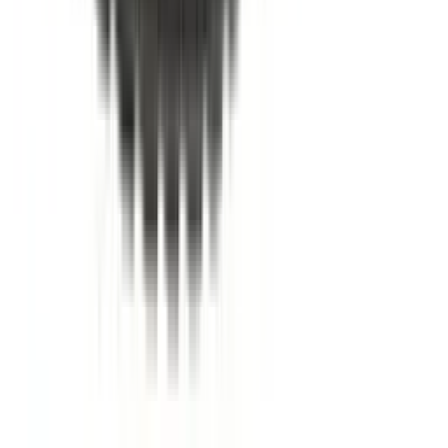
[スポルス] コンフォートシューズ 日本製 撥水 軽量 幅広 4E
レディース SP2401
22.5cm
のみ
¥
10,147
¥
12,320
-
17
%
7時間前
SPORTH(スポルス)
[スポルス] コンフォートシューズ 日本製 撥水 軽量 幅広 4E
レディース SP2401
22.5cm
のみ
¥
10,273
¥
12,320