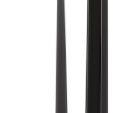
¥
2,629
Amazon
24.0cm
¥
8,690
Amazon
24.0cm
¥
4,336
Amazon
24.0cm
¥
8,690
Amazon
24.0cm
¥
4,688
Amazon
24.0cm
¥
4,570
Amazon
24.0cm
¥
4,743
Amazon
24.0cm
-
26
%
¥
3,451
Amazon
24.0cm
¥
5,155
Amazon
24.5cm
¥
4,570
Amazon
24.5cm
¥
5,200
Amazon