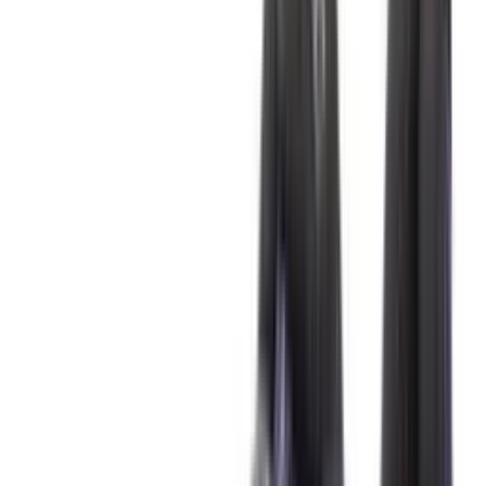
24.5cm
¥
4,648
Amazon
24.5cm
¥
4,648
Amazon
24.5cm
¥
4,648
Amazon
25.0cm
¥
4,648
Amazon
25.0cm
¥
4,648
Amazon
25.0cm
¥
4,648
Amazon
25.0cm
¥
5,005
Amazon
25.5cm
¥
4,648
Amazon
25.5cm
¥
4,648
Amazon
25.5cm
¥
4,648
Amazon
25.5cm