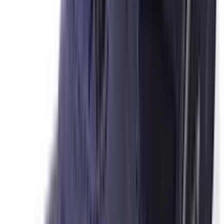
¥
10,112
-
69
%
2時間前
adidas(アディダス)
[アディダス] スニーカー ADIPACE VS(現行モデル) 22.0cm-
32.0cm メンズ
23.0cm
のみ
¥
6,280
¥
20,475
-
54
%
3時間前
MIZUNO(ミズノ)
[ミズノ] テニスシューズ ウエーブエクシード 4 OC クレ