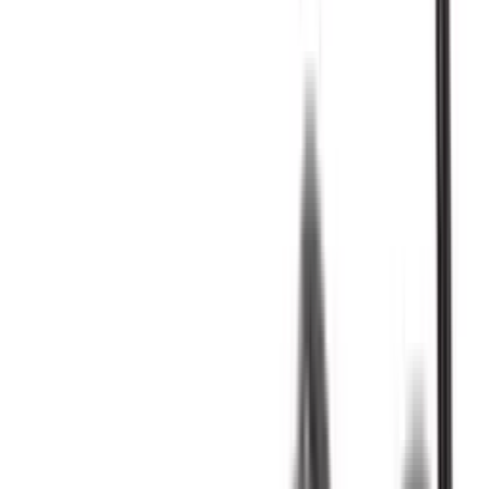
22.0cm
¥
4,648
Amazon
22.0cm
¥
4,648
Amazon
22.0cm
¥
4,773
Amazon
22.0cm
¥
5,935
Amazon
22.5cm
¥
4,691
Amazon
22.5cm
¥
4,648
Amazon
22.5cm
¥
4,648
Amazon
22.5cm
¥
4,839
Amazon
23.0cm
¥
5,756
Amazon
23.0cm
¥
4,648
Amazon
23.0cm