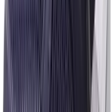
MoonStar(ムーンスター)
[ムーンスター] 上履き 日本製 2E メンズ レディース MSオ
トナノウワバキ01
23.0cm
のみ
¥
2,242
¥
2,803
-
20
%
3時間前
MoonStar(ムーンスター)
[ムーンスター] 上履き 日本製 2E メンズ レディース MSオ
トナノウワバキ01
23.0cm
のみ
¥
2,242