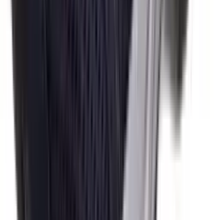
[ミズノ] ウォーキングシューズ ウエーブシーク アウトドア
防水 幅広 軽量 滑りにくい
23.0cm
のみ
¥
7,110
¥
8,478
-
33
%
3時間前
MIZUNO(ミズノ)
[ミズノ] ウォーキングシューズ ウエーブシーク アウトドア
防水 幅広 軽量 滑りにくい
23.0cm
のみ
¥
5,682
¥
8,478