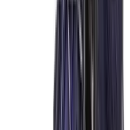
KEEN
[キーン] スニーカー ELSA LITE エルサ ライト レディース
23.0cm
のみ
¥
16,200
¥
23,800
-
25
%
2時間前
MIZUNO(ミズノ)
[ミズノ] ランニングシューズ ウエーブライダー 25 ジョギン
グ マラソン スポーツ トレーニング 軽量 レディース
23.0cm
のみ
¥
10,400
¥
13,850