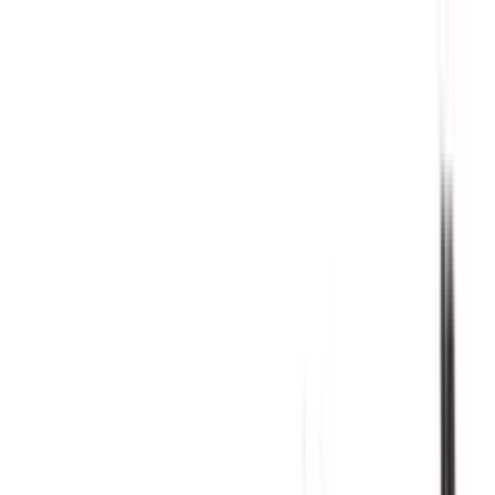
あなたのサイズの最安値、見つけます。
| 919.cc
サイズ
から探す
ホーム
/
[アディダス] スニーカー アドバンコート ベース ラ
イフスタイル メンズ
adidas(アディダス)
[アディダス] スニーカー ア
ドバンコート ベース ライフ
スタイル メンズ
23.0cm
¥
4,883
¥
4,648
Amazonで購入する →
全サイズの価格