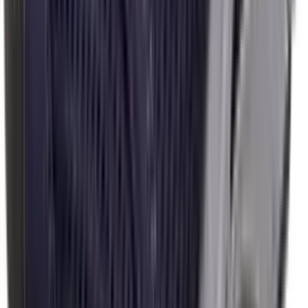
-
22
%
3時間前
new balance(ニューバランス)
[ニューバランス] スニーカー MS327 U327 旧モデル メンズ
レディース
23.0cm
のみ
¥
10,000
¥
12,800
-
19
%
3時間前
Lady woker(レディワーカー)
[レディワーカー] アシックス商事 3cmヒール ラウンドトゥ
パンプス LO-17100 レディース