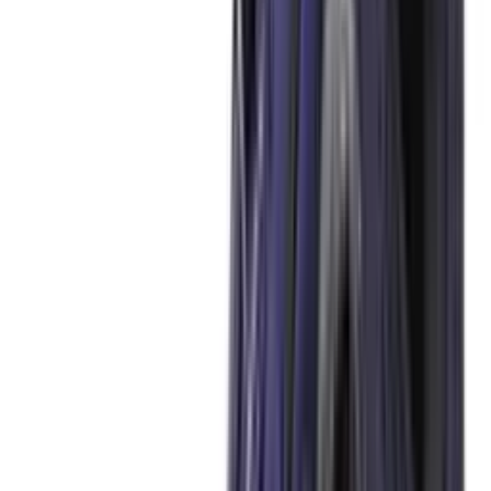
¥
11,000
¥
15,740
-
32
%
2時間前
KEEN
[キーン] スニーカー ELSA LITE エルサ ライト レディース
23.0cm
のみ
¥
16,200
¥
23,800
-
25
%
2時間前
MIZUNO(ミズノ)
[ミズノ] ランニングシューズ ウエーブライダー 25 ジョギン