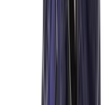
-
68
%
2時間前
Crocs
[クロックス] クラシック クロックス サンダル 206761
23.0cm
のみ
¥
4,400
¥
13,700
-
68
%
2時間前
Crocs
[クロックス] クラシック クロックス サンダル 206761
23.0cm
のみ
¥
4,400