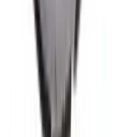
23.0cm
のみ
¥
4,430
¥
6,950
-
42
%
4時間前
asics(アシックス)
[アシックス] バドミントンシューズ COURT CONTROL FF
2 レディース
23.0cm
のみ
¥
8,862
¥
15,400
-
57
%
4時間前