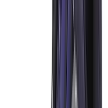
-
34
%
2時間前
KEEN(キーン)
[キーン] スニーカー HOWSER III SLIDE ハウザー スリー ス
ライド レディース
23.0cm
のみ
¥
10,450
¥
15,740
-
30
%
2時間前
KEEN(キーン)
[キーン] スニーカー HOWSER III SLIDE ハウザー スリー ス
ライド レディース
23.0cm
のみ