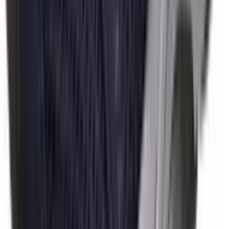
防水 幅広 軽量 滑りにくい
23.0cm
のみ
¥
5,682
¥
8,478
-
18
%
4時間前
DUNLOP REFINED(ダンロップリファインド)
[ダンロップリファインド] ヒザにやさしい クッション 幅広
4E ウォーキング ジョギング ランニング シューズ レディー
ス スニーカー DA7505
23.0cm
のみ
¥
4,212
¥
5,148