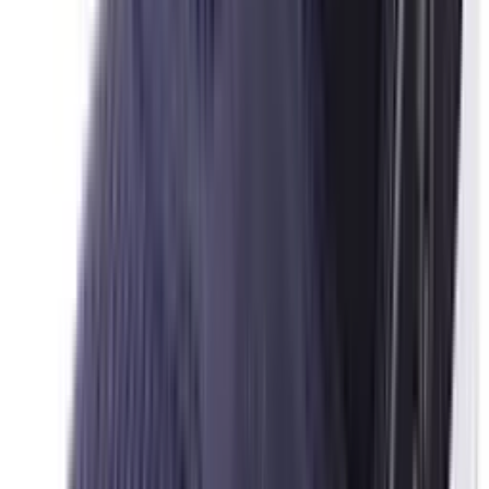
3時間前
MoonStar(ムーンスター)
[ムーンスター] メンズ/レディース ワーク 一般・軽作業靴
グリーンスターシグマ200A 地球にも足にも優しいリサイク
ルシューズ
23.0cm
のみ
¥
3,727
¥
4,873
-
69
%
3時間前
UNDER ARMOUR(アンダーアーマー)
[アンダーアーマー] ランニング UA W HOVR Machina レデ
ィース
23.0cm
のみ