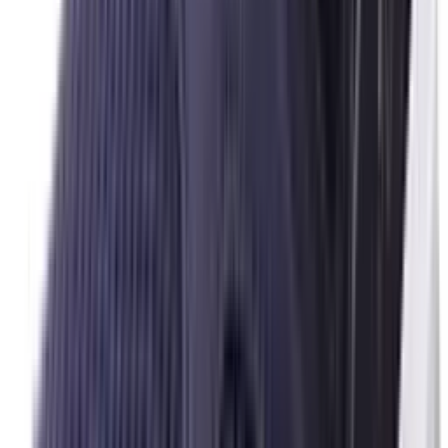
¥
13,007
¥
42,559
-
20
%
3時間前
MoonStar(ムーンスター)
[ムーンスター] 上履き 日本製 2E メンズ レディース MSオ
トナノウワバキ01
23.0cm
のみ
¥
2,242
¥
2,803
-
20
%
3時間前
MoonStar(ムーンスター)