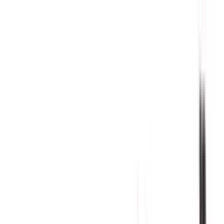
あなたのサイズの最安値、見つけます。
| 919.cc
サイズ
から探す
ホーム
/
[クロックス] サンダル パトリシア ウィメン 10386
-
66
%
Crocs
[クロックス] サンダル パト
リシア ウィメン 10386
23.0cm
サイズ限定セール
¥
5,500
¥
16,200
Amazonで購入する →
全サイズの価格
その他