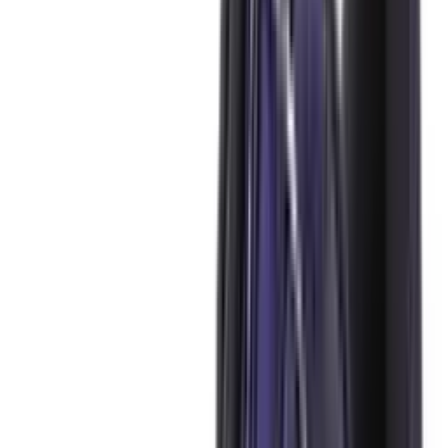
27.0cm
-
66
%
¥
5,500
Amazon
27.0cm
¥
16,200
Amazon
28.0cm
-
66
%
¥
5,500
Amazon
28.0cm
¥
16,200
Amazon
28.0cm
¥
16,200
Amazon
28.0cm
¥
16,200
Amazon
28.0cm
-
66
%
¥
5,500
Amazon
29.0cm
¥
16,200
Amazon
29.0cm
¥
16,200
Amazon
23.0cm
の他のセール商品