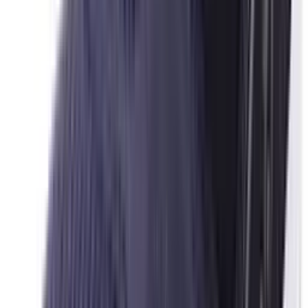
3時間前
MIZUNO(ミズノ)
[ミズノ] テニスシューズ ウエーブエクシード 4 OC クレ
ー・砂入り人工芝コート 部活 軽量 ゲームコート ソフトテニ
ス 硬式テニス
23.0cm
のみ
¥
9,800
¥
13,400
-
39
%
3時間前
Crocs
[クロックス] サンダル クラシック ラインド リアルツリー エ
ッジ クロッグ
23.0cm
のみ