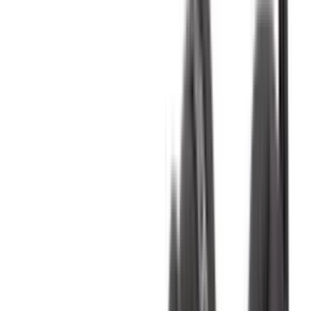
¥
17,400
Amazon
その他
¥
17,400
Amazon
その他
¥
35,885
Amazon
その他
¥
17,400
Amazon
その他
¥
16,200
Amazon
その他
¥
17,400
Amazon
その他
¥
17,400
Amazon
その他
¥
17,400
Amazon
その他
¥
17,400
Amazon
その他
¥
17,400
Amazon
その他
¥
17,400
Amazon