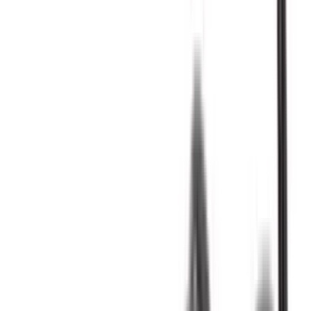
その他
¥
17,400
Amazon
その他
¥
17,400
Amazon
その他
¥
17,400
Amazon
その他
¥
17,400
Amazon
その他
¥
17,400
Amazon
その他
¥
16,200
Amazon
その他
¥
17,400
Amazon
その他
¥
17,400
Amazon
その他
¥
17,400
Amazon
その他