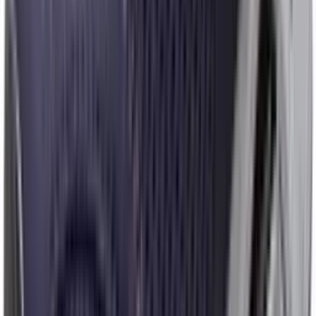
new balance(ニューバランス)
[ニューバランス] スニーカー MR530 U530 メンズ レディ
ース
23.0cm
のみ
¥
10,385
¥
12,964
-
20
%
3時間前
new balance(ニューバランス)
[ニューバランス] スニーカー MR530 U530 メンズ レディ
ース
23.0cm
のみ
¥
10,385