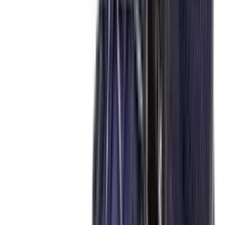
-
25
%
2時間前
MIZUNO(ミズノ)
[ミズノ] ランニングシューズ ウエーブライダー 25 ジョギン
グ マラソン スポーツ トレーニング 軽量 レディース
23.0cm
のみ
¥
10,400
¥
13,850
-
61
%
2時間前
Crocs
[クロックス] カディ 2.0 サンダル ウィメンズ 206756
23.0cm
のみ