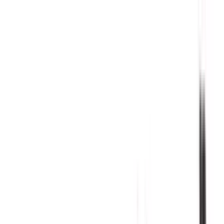
あなたのサイズの最安値、見つけます。
| 919.cc
サイズ
から探す
ホーム
/
[クロックス] サンダル ビストロ グラフィック クロ
ッグ 204044
-
56
%
Crocs
[クロックス] サンダル ビス
トロ グラフィック クロッグ
204044
23.0cm
サイズ限定セール
¥
7,731
¥
17,400
Amazonで購入する →
全サイズの価格