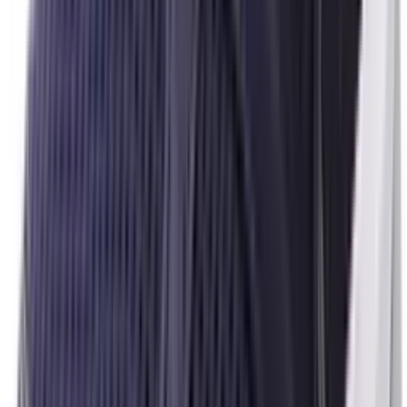
UNDER ARMOUR(アンダーアーマー)
[アンダーアーマー] ランニング UA W HOVR Machina レデ
ィース
23.0cm
のみ
¥
13,007
¥
42,559
-
20
%
3時間前
MoonStar(ムーンスター)
[ムーンスター] 上履き 日本製 2E メンズ レディース MSオ
トナノウワバキ01
23.0cm
のみ
¥
2,242