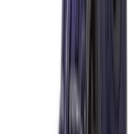
KEEN(キーン)
[キーン] スニーカー HOWSER III SLIDE ハウザー スリー ス
ライド レディース
23.0cm
のみ
¥
11,000
¥
15,740
-
32
%
2時間前
KEEN
[キーン] スニーカー ELSA LITE エルサ ライト レディース
23.0cm
のみ
¥
16,200
¥
23,800