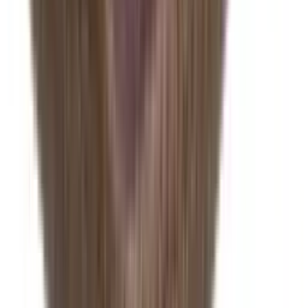
CONVERSE(コンバース)
[コンバース] スニーカー オールスター ライト OX (定番)
24.0cm
のみ
¥
4,300
¥
6,950
-
36
%
11時間前
CONVERSE(コンバース)
[コンバース] スニーカー オールスター ライト OX (定番)
24.0cm
のみ
¥
4,430
¥
6,950
-
19
%