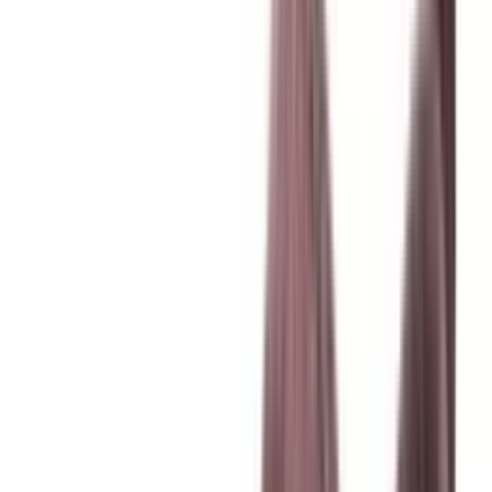
25.5cm
¥
3,894
Amazon
25.5cm
¥
4,320
Amazon
26.0cm
¥
4,210
Amazon
26.0cm
¥
4,209
Amazon
26.0cm
¥
3,894
Amazon
26.5cm
¥
4,210
Amazon
26.5cm
¥
4,381
Amazon
26.5cm
¥
3,894
Amazon
27.0cm
¥
4,209
Amazon
27.0cm
¥
3,894
Amazon
27.0cm