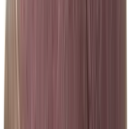
¥
11,300
-
64
%
10時間前
Crocs
[クロックス] カディ 2.0 サンダル ウィメンズ 206756
24.0cm
のみ
¥
4,020
¥
11,300
-
82
%
10時間前
Crocs
[クロックス] クラシック クロックス サンダル 206761
24.0cm
のみ