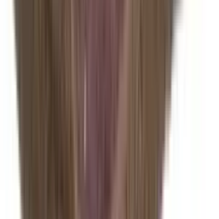
24.0cm
のみ
¥
5,053
¥
6,946
-
44
%
11時間前
MIZUNO(ミズノ)
[ミズノ] ウォーキングシューズ MLC-0C 通勤 通学 ライフス
タイル カジュアル
24.0cm
のみ
¥
3,867
¥
6,946
-
38
%
11時間前