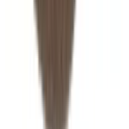
WP+ サイドジップ付
24.0cm
のみ
¥
5,489
¥
11,990
-
27
%
12時間前
ecco(エコー)
[エコー] タウンシューズ,レザースニーカー CHUNKY
SNEAKER W レディース
24.0cm
のみ
¥
35,771
¥
49,100
-
43
%
12時間前