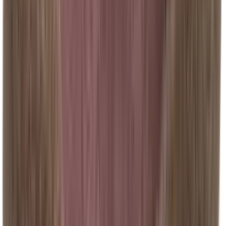
¥
32,850
-
23
%
11時間前
new balance(ニューバランス)
[ニューバランス] スニーカー MR530 U530 メンズ レディ
ース
24.0cm
のみ
¥
9,294
¥
12,036
-
25
%
11時間前
new balance(ニューバランス)
[ニューバランス] スニーカー MR530 U530 メンズ レディ