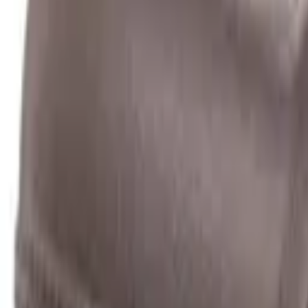
¥
4,839
Amazon
25.5cm
¥
4,494
Amazon
25.5cm
¥
4,980
Amazon
25.5cm
¥
7,690
Amazon
25.5cm
¥
4,389
Amazon
25.5cm
¥
5,055
Amazon
26.0cm
¥
7,690
Amazon
26.0cm
¥
4,846
Amazon
26.0cm
-
18
%
¥
3,830
Amazon
26.0cm
¥
9,000
Amazon
26.0cm
¥
7,690
Amazon