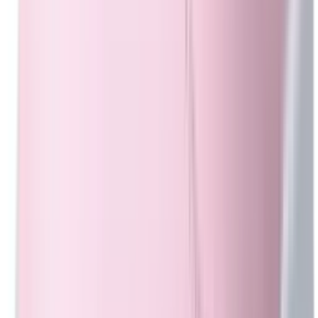
24.0cm
のみ
¥
3,328
¥
4,950
-
17
%
1時間前
adidas Originals
[アディダス] ランニングシューズ ジュニア ランファルコン
2.0 男の子 女の子 17~24cm LEO91
24.0cm
のみ
¥
2,448
¥
2,965
-
16
%
1時間前