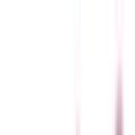
あなたのサイズの最安値、見つけます。
| 919.cc
サイズ
から探す
ホーム
/
[ミズノ] スニーカー MLC-CL 通勤 通学 ライフスタ
イル カジュアル
-
33
%
MIZUNO(ミズノ)
[ミズノ] スニーカー MLC-CL
通勤 通学 ライフスタイル カ
ジュアル
24.0cm
サイズ限定セール
¥
4,336
¥
6,444
Amazonで購入する →