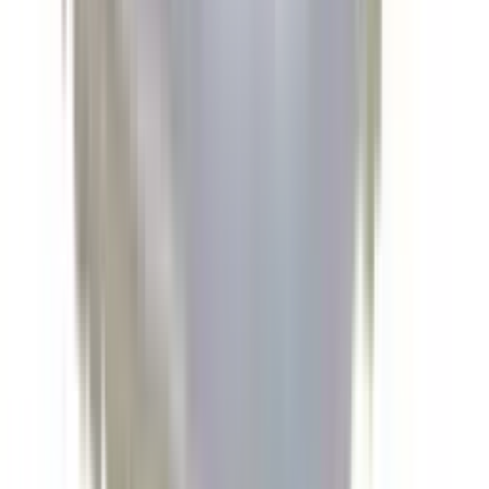
[マムート] スニーカー アルティメイト プロ ロー ゴアテック
ス ウィメンズ / 3040-00720
24.0cm
のみ
¥
23,166
¥
28,600
-
23
%
3時間前
ecco(エコー)
[エコー] タウンシューズ,レザースニーカー FLEXURE
RUNNER W レディース
24.0cm
のみ
¥
22,555
¥
29,355