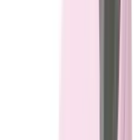
¥
7,393
Amazon
26.0cm
-
41
%
¥
3,819
Amazon
26.0cm
¥
9,000
Amazon
26.0cm
¥
7,690
Amazon
26.0cm
-
25
%
¥
4,829
Amazon
26.5cm
¥
7,690
Amazon
26.5cm
¥
6,083
Amazon
26.5cm
¥
7,690
Amazon
27.0cm
¥
6,144
Amazon
27.0cm
-
51
%
¥
3,178
Amazon
27.0cm
¥
8,778
Amazon