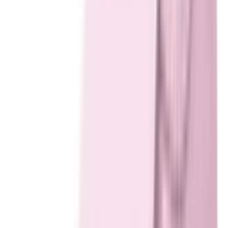
-
20
%
34分前
MoonStar(ムーンスター)
[ムーンスター] 上履き 日本製 2E メンズ レディース MSオ
トナノウワバキ01
24.0cm
のみ
¥
2,242
¥
2,803
-
28
%
44分前
new balance(ニューバランス)
[ニューバランス] スニーカー MR530 U530 メンズ レディ
ース