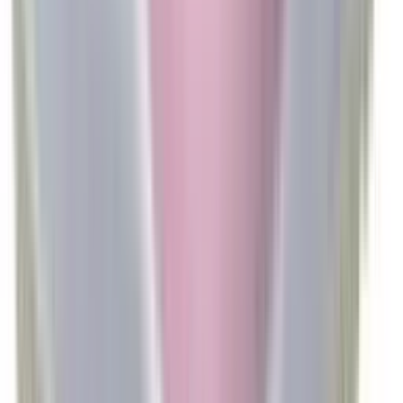
adidas(アディダス)
[アディダス] ランニングシューズ ピュアブースト 22
LPE90 レディース
24.0cm
のみ
¥
13,640
¥
18,144
-
18
%
2時間前
MIZUNO(ミズノ)
[ミズノ] ウォーキングシューズ ウエーブクロスイー XE-NS
カジュアル スニーカー ビジネス 通勤 旅行 白 黒 ネイビー
24.0cm
のみ
¥
7,300