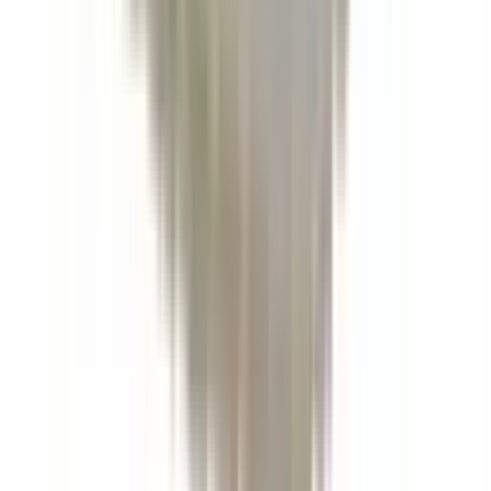
¥
6,394
¥
16,333
-
27
%
4時間前
adidas
[アディダス] サッカースパイク ジュニア エックス スピード
フロー.3 HG/AG 土・人工芝用 X Speedflow.3 HG 男の子 女
の子 17~24cm LEL13
24.0cm
のみ
¥
3,224
¥
4,424
-
29
%
4時間前