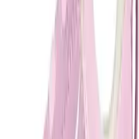
asics(アシックス)
[アシックス] 野球 トレーニングシューズ STAR SHINE TR 2
18.0cm
のみ
¥
4,210
¥
5,899
-
16
%
15時間前
adidas(アディダス)
[アディダス] ランニングシューズ ジュニア フォルタラン レ
ース ランニング 男の子 女の子 17~22.5cm LIF89
18.0cm
のみ
¥
2,745
¥
3,253