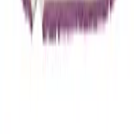
-
20
%
22時間前
Achilles(アキレス)
[アキレス] 上履き バレー 日本製 三角甲 18cm~28cm 2E キ
ッズ 男子 女子 キッズ HRS 6200
18.0cm
のみ
¥
1,155
¥
1,444
-
24
%
22時間前
Achilles(アキレス)
[アキレス] 上履き バレー 日本製 三角甲 18cm~28cm 2E キ
ッズ 男子 女子 キッズ HRS 6200
18.0cm
のみ