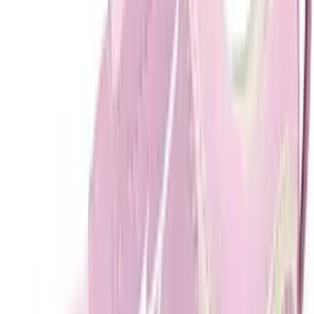
¥
5,899
-
16
%
12時間前
adidas(アディダス)
[アディダス] ランニングシューズ ジュニア フォルタラン レ
ース ランニング 男の子 女の子 17~22.5cm LIF89
18.0cm
のみ
¥
2,745
¥
3,253
-
62
%
12時間前
Crocs
[クロックス] サンダル クラシック アメリカン フラッグ クロ