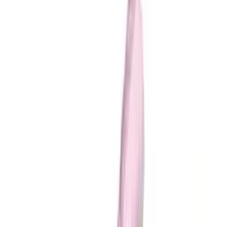
¥
2,534
¥
3,566
-
19
%
10時間前
adidas(アディダス)
[アディダス] スニーカー キッズ VL コート 2K 男の子 女の
子 17~22.5cm FBV41
18.0cm
のみ
¥
2,716
¥
3,348
-
29
%
10時間前
adidas(アディダス)