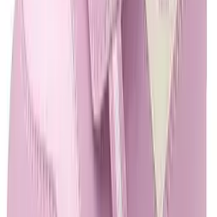
Achilles(アキレス)
[アキレス] 上履き バレー 日本製 ビニール製 14cm~28cm
2E キッズ 男の子 女の子 VHB 4200
18.0cm
のみ
¥
852
¥
1,084
-
44
%
16時間前
Achilles(アキレス)
[アキレス] 上履き バレー 日本製 足育 16cm~27cm 2E キッ
ズ 男の子 女の子 NVR 4007 4057
18.0cm
のみ
¥
698