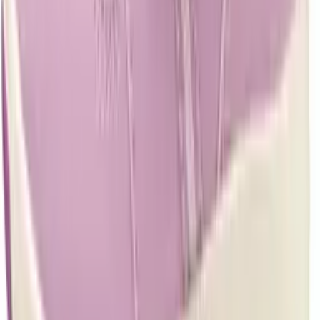
内快足スクールリーダー ガールズ
18.0cm
のみ
¥
1,487
¥
3,960
-
34
%
18時間前
Achilles(アキレス)
[アキレス] 上履き バレー 日本製 足育 15~28cm 0.5cm有 2E
キッズ 男の子 女の子 NVS 2200,2250
18.0cm
のみ
¥
588
¥
889
-
25
%
18時間前