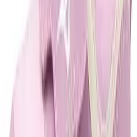
ッグ キッズ
18.0cm
のみ
¥
5,700
¥
15,000
-
28
%
12時間前
Crocs
[クロックス] サンダル クラシック プリンテッド ラインド ク
ロッグ キッズ
18.0cm
のみ
¥
9,910
¥
13,700
-
21
%
15時間前