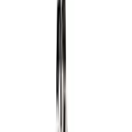
¥
12,500
Amazon
その他
¥
14,900
Amazon
その他
¥
12,500
Amazon
その他
¥
12,500
Amazon
その他
¥
12,500
Amazon
その他
¥
10,700
Amazon
その他
¥
12,500
Amazon
その他
¥
12,500
Amazon
その他
¥
13,000
Amazon
その他
¥
12,500
Amazon
その他
¥
12,100
Amazon