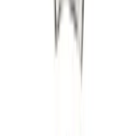
¥
11,900
Amazon
その他
¥
11,900
Amazon
その他
¥
12,100
Amazon
その他
¥
13,000
Amazon
その他
¥
12,500
Amazon
その他
¥
12,500
Amazon
9
¥
12,500
Amazon
9
¥
12,500
Amazon
11L
¥
12,200
Amazon
11L
-
22
%
¥
9,800
Amazon
12.0cm
¥
13,700
Amazon
12.0cm