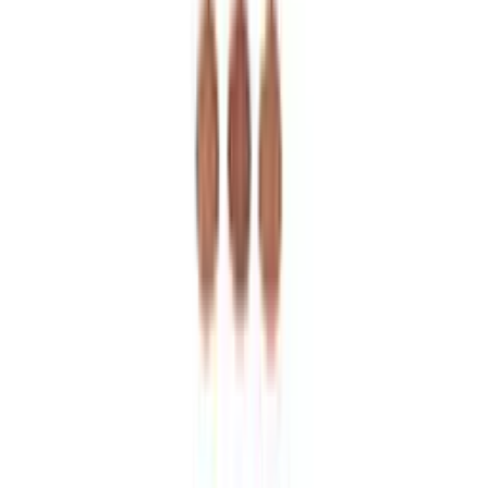
その他
のみ
¥
5,685
¥
13,700
-
78
%
4時間前
Crocs
[クロックス] クラシック クロックス サンダル 206761
その他
のみ
¥
2,980
¥
13,700
-
40
%
4時間前
Crocs