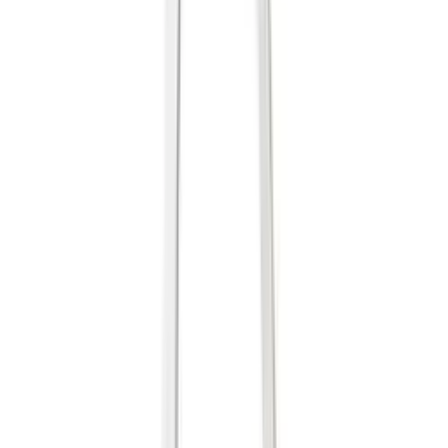
¥
16,200
Amazon
その他
¥
12,500
Amazon
その他
¥
12,500
Amazon
その他
¥
11,900
Amazon
その他
¥
12,800
Amazon
その他
¥
12,500
Amazon
その他
-
24
%
¥
9,511
Amazon
その他
¥
12,500
Amazon
その他
¥
12,500
Amazon
その他
¥
12,500
Amazon
その他
¥
16,200
Amazon