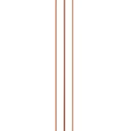
-
68
%
4時間前
Crocs
[クロックス] クラシック クロックス サンダル 206761
その他
のみ
¥
4,400
¥
13,700
-
20
%
4時間前
Crocs
[クロックス] クラシック クロックス サンダル 206761
その他
のみ