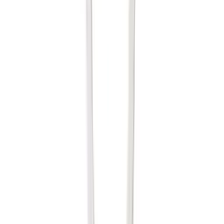
その他
のみ
¥
16,800
¥
23,948
-
22
%
5時間前
ASICS
[アシックス] ランニングシューズ 1022A013
その他
のみ
¥
18,600
¥
23,948
-
22
%
5時間前