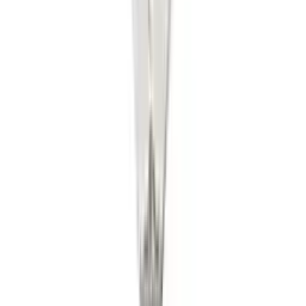
¥
3,003
¥
4,290
-
21
%
6時間前
BEN DAVIS(ベンディビス)
[ベンデイビス] ペンケース ペンケース 人気 筆箱 BDW-
9165
その他
のみ
¥
1,800
¥
2,289
-
27
%
6時間前
adidas(アディダス)
[アディダス] スニーカー QT ADIRACER 2.0 レディース