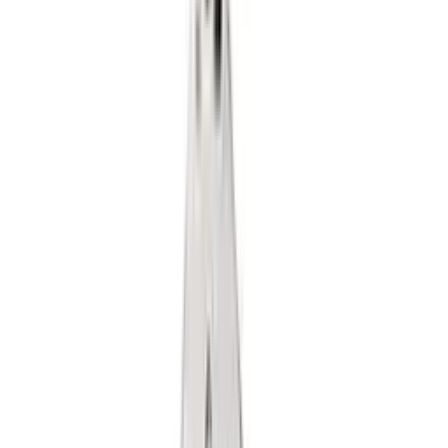
その他
¥
12,100
Amazon
その他
¥
11,800
Amazon
その他
¥
12,500
Amazon
その他
¥
12,500
Amazon
その他
¥
12,500
Amazon
その他
¥
12,500
Amazon
その他
¥
12,500
Amazon
その他
¥
12,500
Amazon
その他
¥
12,500
Amazon
その他
¥
12,500
Amazon
その他