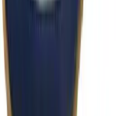
¥
12,320
-
60
%
44分前
SPORTH(スポルス)
[スポルス] コンフォートシューズ 日本製 撥水 軽量 幅広 4E
レディース SP2401
22.0cm
のみ
¥
4,879
¥
12,320
-
60
%
44分前
SPORTH(スポルス)
[スポルス] コンフォートシューズ 日本製 撥水 軽量 幅広 4E
レディース SP2401