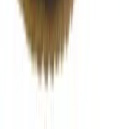
SPORTH(スポルス)
[スポルス] コンフォートシューズ 日本製 撥水 軽量 幅広 4E
レディース SP2401
22.0cm
のみ
¥
4,879
¥
12,320
-
60
%
44分前
SPORTH(スポルス)
[スポルス] コンフォートシューズ 日本製 撥水 軽量 幅広 4E
レディース SP2401
22.0cm
のみ
¥
4,879