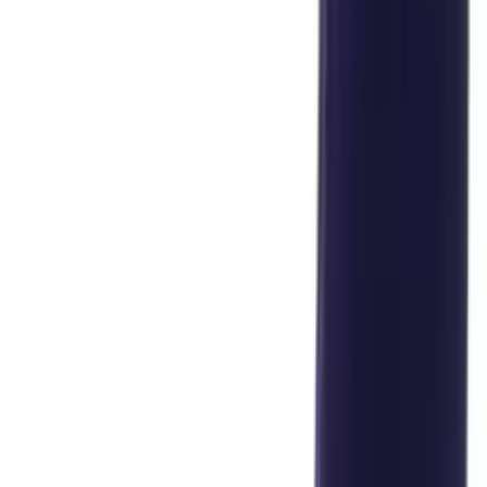
24.0cm
¥
19,800
Amazon
24.0cm
¥
19,800
Amazon
24.0cm
¥
19,800
Amazon
24.0cm
-
65
%
¥
6,942
Amazon
24.0cm
¥
19,800
Amazon
24.0cm
-
36
%
¥
12,600
Amazon
24.0cm
-
29
%
¥
14,114
Amazon
25.0cm
¥
19,800
Amazon
25.0cm
-
35
%
¥
12,946
Amazon
25.0cm
¥
19,800
Amazon
25.0cm
¥
19,800
Amazon