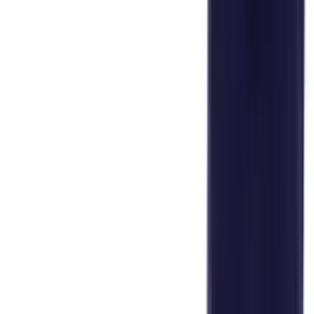
9
¥
19,800
Amazon
9
¥
19,800
Amazon
9
¥
19,800
Amazon
9
¥
19,800
Amazon
9
¥
19,800
Amazon
9
¥
16,900
Amazon
9
¥
19,800
Amazon
9
¥
17,400
Amazon
9
¥
19,800
Amazon
9
-
22
%
¥
15,390
Amazon
9
¥
19,800
Amazon