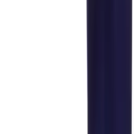
その他
¥
19,800
Amazon
その他
¥
19,800
Amazon
その他
¥
19,800
Amazon
その他
¥
19,800
Amazon
その他
¥
19,800
Amazon
その他
¥
19,800
Amazon
その他
¥
19,800
Amazon
その他
¥
19,800
Amazon
その他
¥
19,800
Amazon
その他
¥
19,800
Amazon
その他