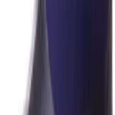
¥
12,320
-
60
%
41分前
SPORTH(スポルス)
[スポルス] コンフォートシューズ 日本製 撥水 軽量 幅広 4E
レディース SP2401
22.0cm
のみ
¥
4,879
¥
12,320
-
60
%
41分前
SPORTH(スポルス)
[スポルス] コンフォートシューズ 日本製 撥水 軽量 幅広 4E
レディース SP2401