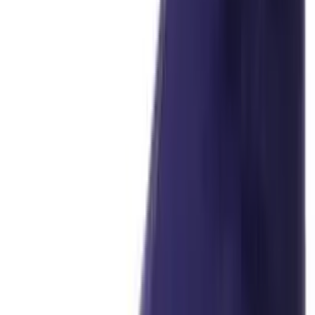
¥
12,320
-
60
%
19分前
SPORTH(スポルス)
[スポルス] コンフォートシューズ 日本製 撥水 軽量 幅広 4E
レディース SP2401
22.0cm
のみ
¥
4,879
¥
12,320
-
60
%
19分前
SPORTH(スポルス)
[スポルス] コンフォートシューズ 日本製 撥水 軽量 幅広 4E
レディース SP2401