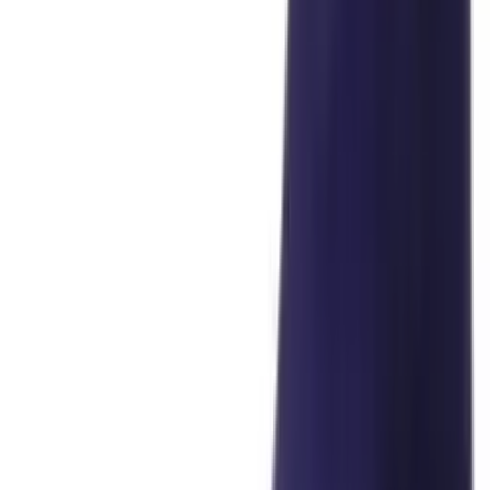
22.0cm
のみ
¥
2,182
¥
2,965
-
60
%
19分前
SPORTH(スポルス)
[スポルス] コンフォートシューズ 日本製 撥水 軽量 幅広 4E
レディース SP2401
22.0cm
のみ
¥
4,879
¥
12,320
-
60
%
19分前