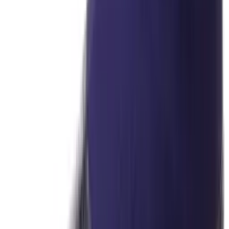
SPORTH(スポルス)
[スポルス] コンフォートシューズ 日本製 撥水 軽量 幅広 4E
レディース SP2401
22.0cm
のみ
¥
4,879
¥
12,320
-
60
%
19分前
SPORTH(スポルス)
[スポルス] コンフォートシューズ 日本製 撥水 軽量 幅広 4E
レディース SP2401
22.0cm
のみ
¥
4,879