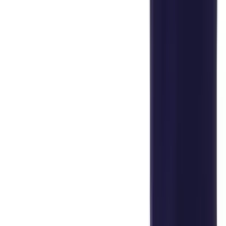
22.0cm
¥
19,800
Amazon
22.0cm
¥
19,800
Amazon
22.0cm
-
89
%
¥
2,100
Amazon
22.0cm
-
89
%
¥
2,100
Amazon
22.0cm
-
74
%
¥
5,100
Amazon
22.0cm
-
29
%
¥
14,059
Amazon
23.0cm
¥
19,800
Amazon
23.0cm
¥
19,800
Amazon
23.0cm
¥
30,210
Amazon
23.0cm
¥
19,800
Amazon
23.0cm
-
74
%