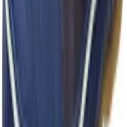
22.0cm
のみ
¥
4,879
¥
12,320
-
60
%
41分前
SPORTH(スポルス)
[スポルス] コンフォートシューズ 日本製 撥水 軽量 幅広 4E
レディース SP2401
22.0cm
のみ
¥
4,879
¥
12,320
-
60
%
44分前