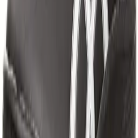
¥
2,927
¥
4,234
-
78
%
5時間前
adidas(アディダス)
[アディダス] サッカースパイク ジュニア プレデター エッ
ジ.4 AI1 各種グラウンド対応 男の子 女の子 17~22.5cm
LSB10
20.5cm
のみ
¥
3,346
¥
15,356
-
25
%
6時間前
asics(アシックス)