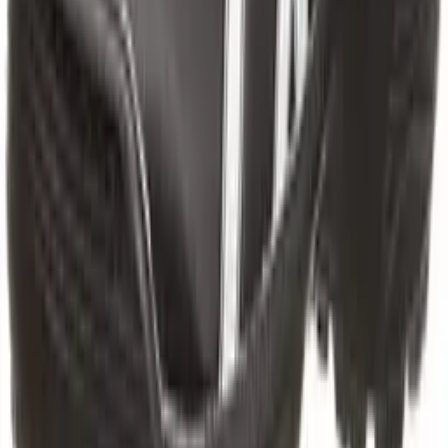
[アシックス] 野球 トレーニングシューズ STAR SHINE TR 2
20.5cm
のみ
¥
4,400
¥
5,899