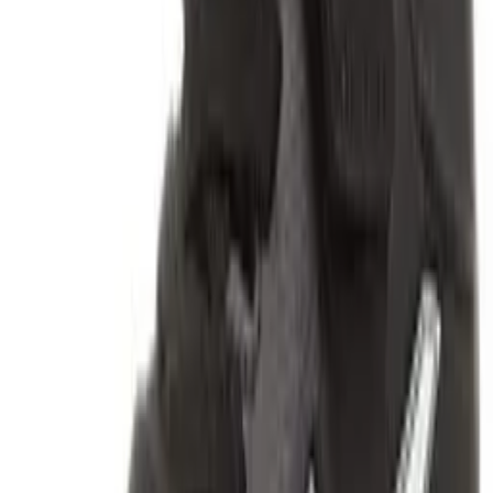
18.5cm
-
18
%
¥
4,171
Amazon
19.0cm
¥
5,082
Amazon
19.0cm
-
28
%
¥
3,627
Amazon
19.0cm
¥
5,556
Amazon
19.0cm
-
19
%
¥
4,120
Amazon
19.5cm
¥
5,800
Amazon
20.0cm
¥
5,173
Amazon
20.0cm
¥
6,000
Amazon
20.5cm
-
37
%
¥
3,190
Amazon
20.5cm
¥
5,556
Amazon
20.5cm