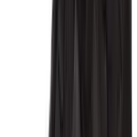
15.0cm
¥
19,800
Amazon
22.0cm
-
61
%
¥
7,700
Amazon
22.0cm
-
64
%
¥
7,035
Amazon
22.0cm
-
80
%
¥
3,900
Amazon
22.0cm
-
70
%
¥
5,980
Amazon
23.0cm
-
81
%
¥
3,739
Amazon
23.0cm
-
62
%
¥
7,597
Amazon
23.0cm
-
78
%
¥
4,400
Amazon
24.0cm
-
59
%
¥
8,192
Amazon
24.0cm
-
70
%
¥
5,978
Amazon
24.0cm
-
62
%