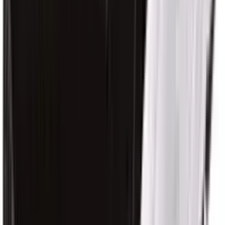
[リーボック] スニーカー クラシックレザー
29.0cm
のみ
¥
8,479
¥
10,428
-
25
%
3時間前
CONVERSE(コンバース)
[コンバース] スニーカー キャンバス オールスター OX (定番)
29.0cm
のみ
¥
3,280
¥
4,389
-
29
%
3時間前