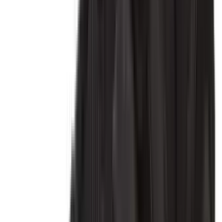
¥
7,597
Amazon
25.0cm
-
70
%
¥
5,982
Amazon
25.0cm
-
67
%
¥
6,491
Amazon
26.0cm
-
71
%
¥
5,700
Amazon
26.0cm
-
62
%
¥
7,597
Amazon
26.0cm
¥
20,758
Amazon
27.0cm
-
61
%
¥
7,700
Amazon
27.0cm
-
59
%
¥
8,072
Amazon
28.0cm
-
64
%
¥
7,091
Amazon
28.0cm
-
61
%
¥
7,698
Amazon
29.0cm
-
61
%
¥
7,698
Amazon
29.0cm
-
71
%