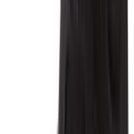
その他
¥
19,800
Amazon
その他
¥
19,800
Amazon
その他
¥
19,800
Amazon
その他
-
76
%
¥
4,755
Amazon
その他
¥
19,800
Amazon
その他
¥
19,800
Amazon
その他
¥
19,500
Amazon
その他
¥
19,800
Amazon
その他
¥
17,400
Amazon
その他
¥
19,800
Amazon
その他