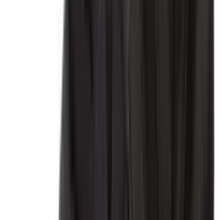
new balance(ニューバランス)
[ニューバランス] スニーカー M5740
29.0cm
のみ
¥
12,794
¥
16,300
-
19
%
45分前
KEEN(キーン)
[キーン] スノーシューズ ANCHORAGE BOOT III WP(現行モ
デル) アンカレッジ ブーツ スリー ウォータープルーフ メン
ズ
29.0cm
のみ
¥
16,171