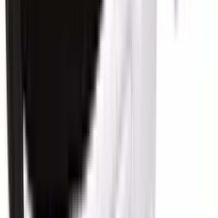
29.0cm
のみ
¥
7,201
¥
9,289
-
57
%
4時間前
Reebok
[リーボック] ウォーキングシューズ レインウォーカー ダッ
シュ DMX エクストラワイド JLL35 メンズ
29.0cm
のみ
¥
6,596
¥
15,184
-
21
%
4時間前