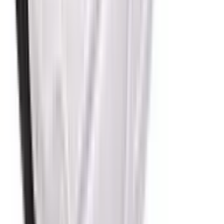
-
61
%
4時間前
Crocs
[クロックス] シャワーサンダル クラシック クロックス スラ
イド
29.0cm
のみ
¥
4,444
¥
11,300
-
27
%
4時間前
Crocs
[クロックス] シャワーサンダル クラシック クロックス スラ
イド
29.0cm
のみ