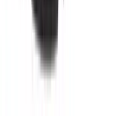
Crocs
[クロックス] サンダル ビストロ 10075
29.0cm
のみ
¥
3,933
¥
5,610
-
84
%
5時間前
MoonStar(ムーンスター)
[ムーンスター] メンズ/レディース リハビリ 介護靴 Vステッ
プ07 (両足同サイズ)
29.0cm
のみ
¥
1,453
¥
8,989