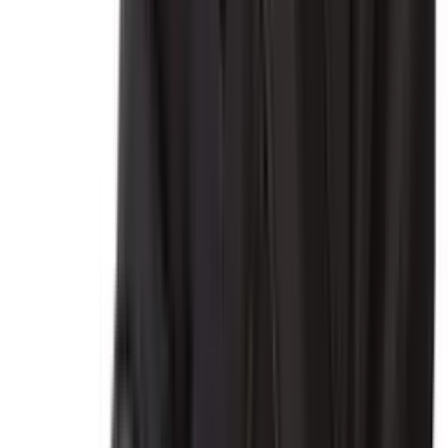
¥
19,890
-
17
%
1時間前
UNDER ARMOUR(アンダーアーマー)
[アンダーアーマー] ランニングシューズ UAチャージド ロー
グ4 エクストラワイド メンズ
29.0cm
のみ
¥
5,300
¥
6,420
-
16
%
1時間前
asics(アシックス)
[アシックス] 野球 スパイク 金具 NEOREVIVE 4