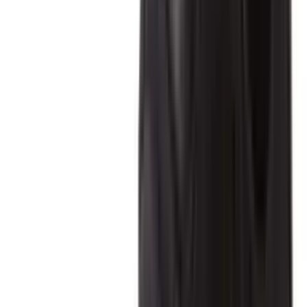
¥
19,800
Amazon
その他
¥
19,800
Amazon
その他
¥
19,500
Amazon
その他
¥
19,800
Amazon
その他
¥
19,800
Amazon
その他
¥
19,800
Amazon
その他
¥
19,800
Amazon
その他
-
28
%
¥
14,200
Amazon
その他
¥
19,800
Amazon
その他
¥
19,500
Amazon
その他
¥
19,800
Amazon