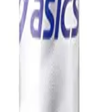
5時間前
asics(アシックス)
[アシックス] 靴ひも カラー シューレース
110
のみ
¥
330
¥
415
-
43
%
16時間前
asics(アシックス)
[アシックス] シューレース レーシングシューレース メンズ
TXX118
110
のみ
¥
275