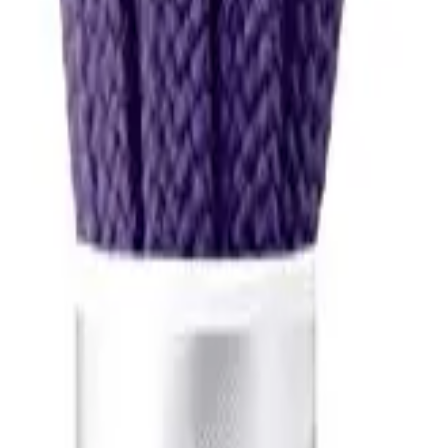
100
¥
545
Amazon
100
¥
353
Amazon
110
¥
500
Amazon
110
¥
545
Amazon
110
¥
353
Amazon
110
¥
353
Amazon
110
¥
690
Amazon
110
¥
350
Amazon
120
¥
353
Amazon
120
¥
353
Amazon
120